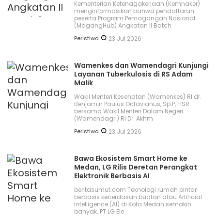
Kementerian Ketenagakerjaan (Kemnaker)
menginformasikan bahwa pendaftaran
peserta Program Pemagangan Nasional
(MagangHub) Angkatan II Batch
Peristiwa
23 Jul 2026
Wamenkes dan Wamendagri Kunjungi
Layanan Tuberkulosis di RS Adam
Malik
Wakil Menteri Kesehatan (Wamenkes) RI dr.
Benjamin Paulus Octavianus, Sp.P, FISR
bersama Wakil Menteri Dalam Negeri
(Wamendagri) RI Dr. Akhm
Peristiwa
23 Jul 2026
Bawa Ekosistem Smart Home ke
Medan, LG Rilis Deretan Perangkat
Elektronik Berbasis AI
beritasumut.com Teknologi rumah pintar
berbasis kecerdasan buatan atau Artificial
Intelligence (AI) di Kota Medan semakin
banyak. PT LG Ele