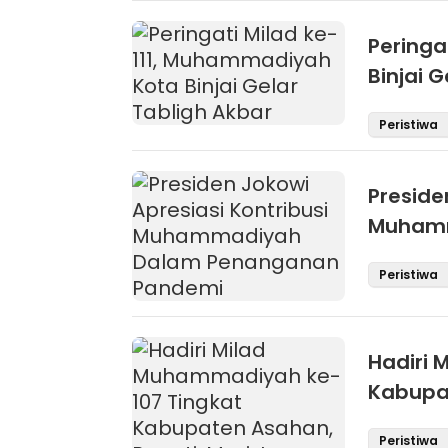
Peringa
Binjai 
Peristiwa
Preside
Muhamm
Pandem
Peristiwa
Hadiri 
Kabupat
Persat
Peristiwa