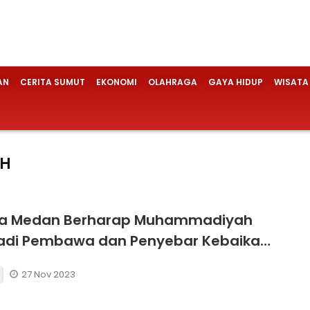
AN
CERITA SUMUT
EKONOMI
OLAHRAGA
GAYA HIDUP
WISATA
AH
ta Medan Berharap Muhammadiyah
Jadi Pembawa dan Penyebar Kebaikan
gah Masyarakat
27 Nov 2023