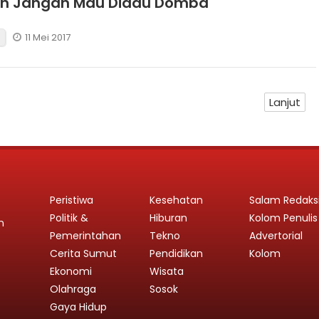
an Jangan Mau Diadu Domba
11 Mei 2017
Lanjut
Peristiwa
Kesehatan
Salam Redaks
Politik &
Hiburan
Kolom Penulis
n
Pemerintahan
Tekno
Advertorial
Cerita Sumut
Pendidikan
Kolom
Ekonomi
Wisata
Olahraga
Sosok
Gaya Hidup