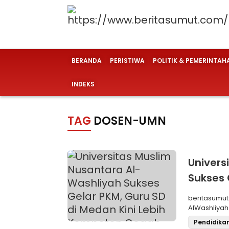
BERANDA
PERISTIWA
POLITIK & PEMERINTAH
INDEKS
TAG
DOSEN-UMN
Univers
Sukses 
Kompet
beritasumut.com Tim Dosen dari Universitas Mu
AlWashliya
Masyarakat 
Pendidika