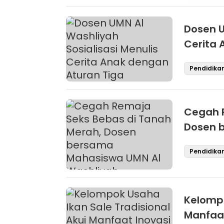
Dosen U
Cerita 
Pendidika
Cegah R
Dosen 
Sosiali
Pendidika
Kelompo
Manfaat