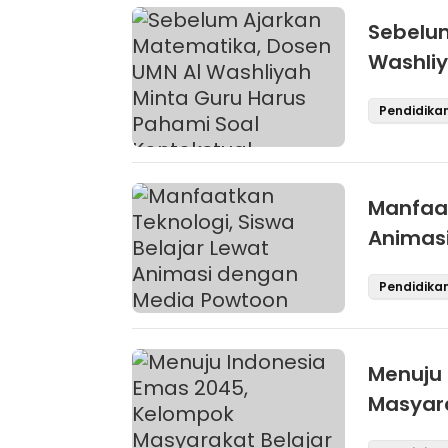
Sebelum
Washliy
Konteks
Pendidika
Manfaat
Animas
Pendidika
Menuju 
Masyara
Aplikasi