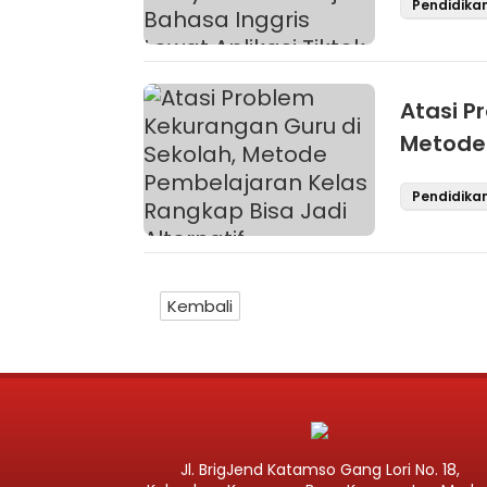
Pendidika
Atasi P
Metode 
Jadi Alt
Pendidika
Kembali
Jl. BrigJend Katamso Gang Lori No. 18,