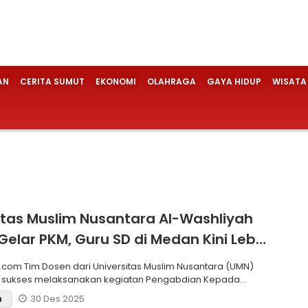
AN
CERITA SUMUT
EKONOMI
OLAHRAGA
GAYA HIDUP
WISATA
itas Muslim Nusantara Al-Washliyah
Gelar PKM, Guru SD di Medan Kini Lebih
en Cegah Stunting
slim Nusantara (UMN)
h sukses melaksanakan kegiatan Pengabdian Kepada
(
30 Des 2025
n