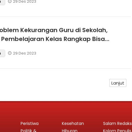
29 Des 2023
n
roblem Kekurangan Guru di Sekolah,
Pembelajaran Kelas Rangkap Bisa
ernatif
29 Des 2023
n
Lanjut
Peristiwa
Kesehatan
Salam Redaks
Politik &
Hiburan
Kolom Penulis