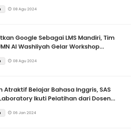
dan Pemasaran Digital di Desa
08 Agu 2024
n
 Meriah
kan Google Sebagai LMS Mandiri, Tim
MN Al Washliyah Gelar Workshop
Guru SD Tumpatan Nibung
08 Agu 2024
n
 Atraktif Belajar Bahasa Inggris, SAS
 Laboratory Ikuti Pelatihan dari Dosen
 Washliyah Medan
06 Jan 2024
n