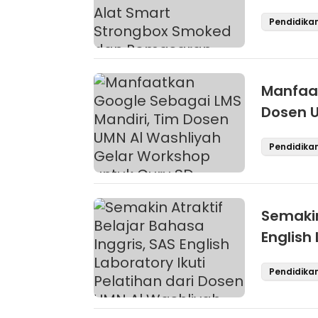
Smoked 
Pendidika
Bintang
Manfaat
Dosen U
untuk 
Pendidika
Semakin
English
UMN Al
Pendidika