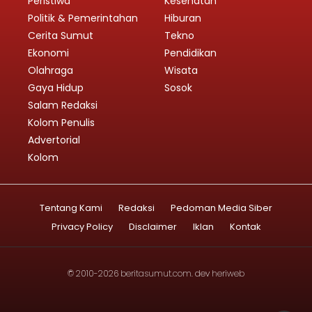
Peristiwa
Kesehatan
Politik & Pemerintahan
Hiburan
Cerita Sumut
Tekno
Ekonomi
Pendidikan
Olahraga
Wisata
Gaya Hidup
Sosok
Salam Redaksi
Kolom Penulis
Advertorial
Kolom
Tentang Kami
Redaksi
Pedoman Media Siber
Privacy Policy
Disclaimer
Iklan
Kontak
© 2010-2026
beritasumut.com
. dev
heriweb