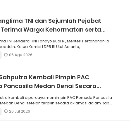
anglima TNI dan Sejumlah Pejabat
 Terima Warga Kehormatan serta
Korps Marinir
ma TNI Jenderal TNI Tandyo Budi R., Menteri Pertahanan RI
soeddin, Ketua Komisi I DPR RI Utut Adianto,
06 Agu 2026
Sahputra Kembali Pimpin PAC
 Pancasila Medan Denai Secara
si
putra kembali dipercaya memimpin PAC Pemuda Pancasila
edan Denai setelah terpilih secara aklamasi dalam Rapat
26 Jul 2026