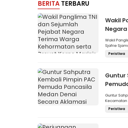
BERITA
TERBARU
Wakil P
Negara
Brevet 
Wakil Pangli
Sjafrie Sjam
Peristiwa
Guntur 
Pemuda
Aklama
Guntur Sah
Kecamatan M
Pemilihan
Peristiwa