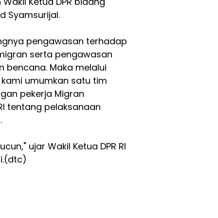
 Wakil Ketua DPR bidang
 Syamsurijal.
tingnya pengawasan terhadap
 migran serta pengawasan
 bencana. Maka melalui
ni kami umumkan satu tim
ngan pekerja Migran
RI tentang pelaksanaan
.
cun," ujar Wakil Ketua DPR RI
i.(dtc)