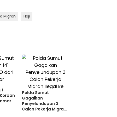
ja Migran
Haji
ut
Polda Sumut
 Korban
Gagalkan
anmar
Penyelundupan 3
Calon Pekerja Migran
Ilegal ke Malaysia