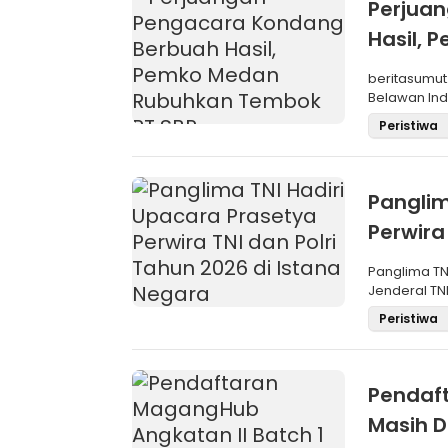
Perjua
Hasil,
SBP
beritasumut
Belawan Inda
La
Peristiwa
Panglim
Perwira
Negara
Panglima TN
Jenderal TNI
Maru
Peristiwa
Pendaft
Masih D