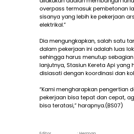
dilakukan adalah membangun landa
overpass termasuk pembetonan lan
sisanya yang lebih ke pekerjaan ar
elektrikal.”
Dia mengungkapkan, salah satu ta
dalam pekerjaan ini adalah luas lo
sehingga harus menutup sebagian aru
lanjutnya, Stasiun Kereta Api yang 
disiasati dengan koordinasi dan ko
“Kami mengharapkan pengertian d
pekerjaan bisa tepat dan cepat, a
bisa teratasi,” harapnya.(BS07)
Editor
: Herman