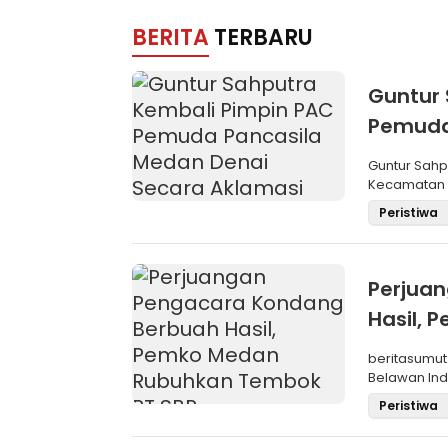
BERITA
TERBARU
Guntur 
Pemuda
Aklama
Guntur Sah
Kecamatan M
Pemilihan
Peristiwa
Perjua
Hasil,
SBP
beritasumut
Belawan Inda
La
Peristiwa