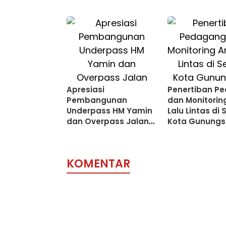
Apresiasi
Penertiban P
Pembangunan
dan Monitorin
Underpass HM Yamin
Lalu Lintas di 
dan Overpass Jalan
Kota Gunungsi
Stasiun, Akademisi:
Langkah Tepat Bobby
Nasution Urai
KOMENTAR
Kemacetan