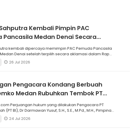
Sahputra Kembali Pimpin PAC
 Pancasila Medan Denai Secara
si
putra kembali dipercaya memimpin PAC Pemuda Pancasila
edan Denai setelah terpilih secara aklamasi dalam Rapat
26 Jul 2026
ngan Pengacara Kondang Berbuah
 Pemko Medan Rubuhkan Tembok PT
.com Perjuangan hukum yang dilakukan Pengacara PT
h (PT BI), Dr Darmawan Yusuf, S.H., S.E., M.Pd., M.H., Pimpinan
24 Jul 2026