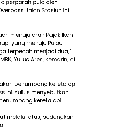
 diperparah pula oleh
verpass Jalan Stasiun ini
an menuju arah Pajak Ikan
bagi yang menuju Pulau
gga terpecah menjadi dua,”
BK, Yulius Ares, kemarin, di
erakan penumpang kereta api
s ini. Yulius menyebutkan
f penumpang kereta api.
t melalui atas, sedangkan
a.