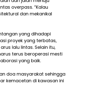
ian dari jalan menuju
tas overpass. “Kalau
sitektural dan mekanikal
ntangan yang dihadapi
kasi proyek yang terbatas,
s lalu lintas. Selain itu,
harus terus beroperasi mesti
laborasi yang baik.
an doa masyarakat sehingga
gar kemacetan di kawasan ini