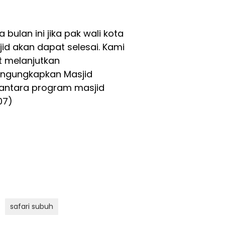
lan ini jika pak wali kota
 akan dapat selesai. Kami
t melanjutkan
engungkapkan Masjid
iantara program masjid
07)
safari subuh