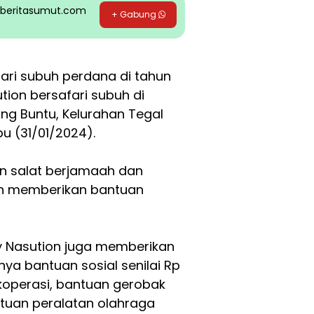
pp beritasumut.com
+ Gabung
ari subuh perdana di tahun
tion bersafari subuh di
ang Buntu, Kelurahan Tegal
bu (31/01/2024).
an salat berjamaah dan
on memberikan bantuan
by Nasution juga memberikan
ya bantuan sosial senilai Rp
 koperasi, bantuan gerobak
ntuan peralatan olahraga