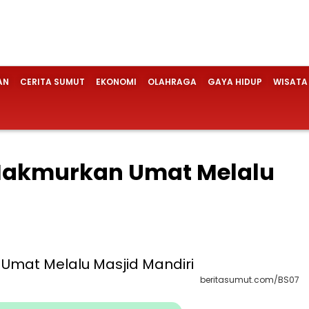
AN
CERITA SUMUT
EKONOMI
OLAHRAGA
GAYA HIDUP
WISATA
Makmurkan Umat Melalu
beritasumut.com/BS07