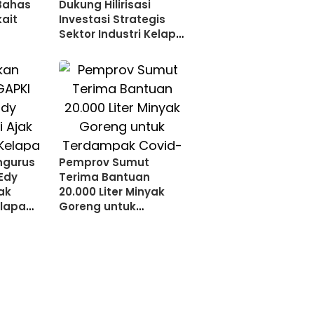
Bahas
Dukung Hilirisasi
kait
Investasi Strategis
Sektor Industri Kelapa
Sawit
ngurus
Pemprov Sumut
Edy
Terima Bantuan
ak
20.000 Liter Minyak
lapa
Goreng untuk
a
Terdampak Covid-19
a