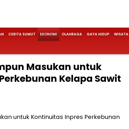
AN
CERITA SUMUT
EKONOMI
OLAHRAGA
GAYA HIDUP
WISATA
impun Masukan untuk
 Perkebunan Kelapa Sawit