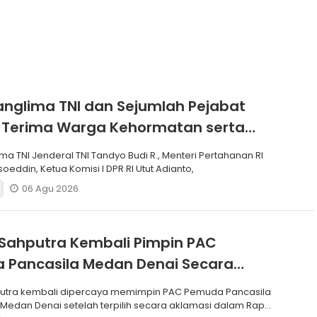
anglima TNI dan Sejumlah Pejabat
 Terima Warga Kehormatan serta
Korps Marinir
ma TNI Jenderal TNI Tandyo Budi R., Menteri Pertahanan RI
soeddin, Ketua Komisi I DPR RI Utut Adianto,
06 Agu 2026
Sahputra Kembali Pimpin PAC
 Pancasila Medan Denai Secara
si
putra kembali dipercaya memimpin PAC Pemuda Pancasila
edan Denai setelah terpilih secara aklamasi dalam Rapat