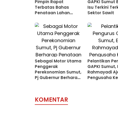
Pimpin Rapat
GAPKI Sumut 
Terbatas Bahas
Isu Terkini Ter
Penataan Lahan
Sektor Sawit
Perkebunan Sawit
Sebagai Motor Utama
Pelantikan Pe
Penggerak
GAPKI Sumut, 
Perekonomian Sumut,
Rahmayadi Aj
Pj Gubernur Berharap
Pengusaha Ke
Penataan Sawit
Sawit Bermitr
Semakin Baik
dengan Pemd
KOMENTAR