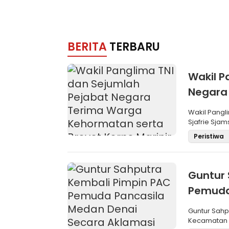
BERITA
TERBARU
Wakil P
Negara
Brevet 
Wakil Pangli
Sjafrie Sjam
Peristiwa
Guntur 
Pemuda
Aklama
Guntur Sah
Kecamatan M