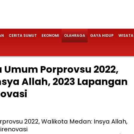
AN
CERITA SUMUT
EKONOMI
OLAHRAGA
GAYA HIDUP
WISATA
a Umum Porprovsu 2022,
nsya Allah, 2023 Lapangan
ovasi