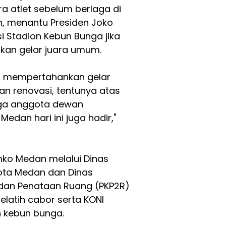
 atlet sebelum berlaga di
n, menantu Presiden Joko
i Stadion Kebun Bunga jika
an gelar juara umum.
ali mempertahankan gelar
n renovasi, tentunya atas
oga anggota dewan
edan hari ini juga hadir,"
mko Medan melalui Dinas
ota Medan dan Dinas
an Penataan Ruang (PKP2R)
elatih cabor serta KONI
n kebun bunga.