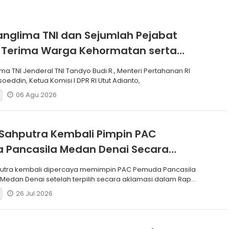
anglima TNI dan Sejumlah Pejabat
 Terima Warga Kehormatan serta
Korps Marinir
ma TNI Jenderal TNI Tandyo Budi R., Menteri Pertahanan RI
soeddin, Ketua Komisi I DPR RI Utut Adianto,
06 Agu 2026
Sahputra Kembali Pimpin PAC
 Pancasila Medan Denai Secara
si
putra kembali dipercaya memimpin PAC Pemuda Pancasila
edan Denai setelah terpilih secara aklamasi dalam Rapat
26 Jul 2026