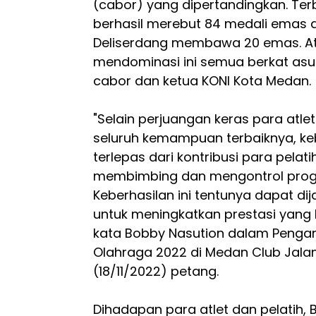
(cabor) yang dipertandingkan. Ter
berhasil merebut 84 medali emas d
Deliserdang membawa 20 emas. At
mendominasi ini semua berkat asup
cabor dan ketua KONI Kota Medan.
"Selain perjuangan keras para atl
seluruh kemampuan terbaiknya, kebe
terlepas dari kontribusi para pelati
membimbing dan mengontrol progra
Keberhasilan ini tentunya dapat di
untuk meningkatkan prestasi yang l
kata Bobby Nasution dalam Peng
Olahraga 2022 di Medan Club Jalan
(18/11/2022) petang.
Dihadapan para atlet dan pelatih,