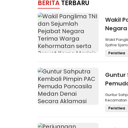
BERITA
TERBARU
Wakil P
Negara
Brevet 
Wakil Pangli
Sjafrie Sjam
Peristiwa
Guntur 
Pemuda
Aklama
Guntur Sah
Kecamatan M
Pemilihan
Peristiwa