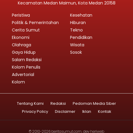
Kecamatan Medan Maimun, Kota Medan 20158
Peristiwa
Kesehatan
Politik & Pemerintahan
Hiburan
Cerita Sumut
Tekno
Ekonomi
Pendidikan
Olahraga
Wisata
Gaya Hidup
Sosok
Salam Redaksi
Kolom Penulis
Advertorial
Kolom
Tentang Kami
Redaksi
Pedoman Media Siber
Privacy Policy
Disclaimer
Iklan
Kontak
© 2010-2026
beritasumut.com
. dev
heriweb