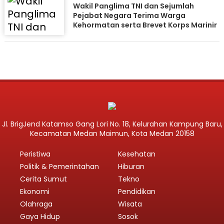
Wakil Panglima TNI dan Sejumlah
Pejabat Negara Terima Warga
Kehormatan serta Brevet Korps Marinir
Jl. BrigJend Katamso Gang Lori No. 18, Kelurahan Kampung Baru,
Kecamatan Medan Maimun, Kota Medan 20158
Peristiwa
Kesehatan
Politik & Pemerintahan
Hiburan
Cerita Sumut
Tekno
Ekonomi
Pendidikan
Olahraga
Wisata
Gaya Hidup
Sosok