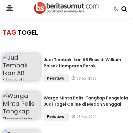
TAG
TOGEL
Judi Tembak Ikan AB Eksis di Wilkum
Polsek Hamparan Perak
Peristiwa
08 Jun 2026
Warga Minta Polisi Tangkap Pengelola
Judi Togel Online di Medan Sunggal
Peristiwa
03 Nov 2024