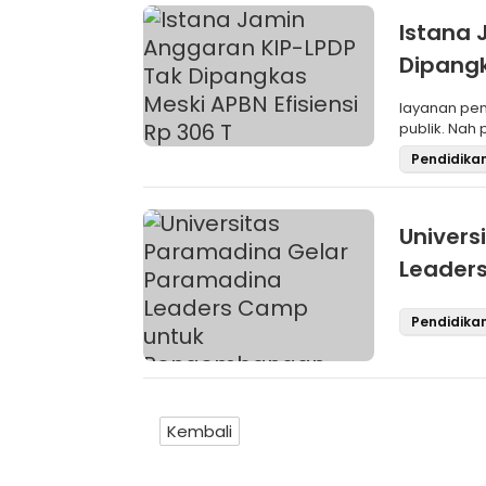
Istana 
Dipangk
layanan pen
publik. Nah 
Pendidika
Univers
Leader
Kepemi
Pendidika
Kembali