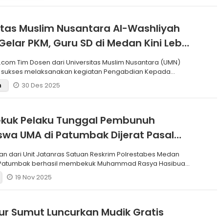
itas Muslim Nusantara Al-Washliyah
Gelar PKM, Guru SD di Medan Kini Lebih
en Cegah Stunting
slim Nusantara (UMN)
h sukses melaksanakan kegiatan Pengabdian Kepada
(
30 Des 2025
n
Bekuk Pelaku Tunggal Pembunuh
wa UMA di Patumbak Dijerat Pasal
s dan Berat
n dari Unit Jatanras Satuan Reskrim Polrestabes Medan
 Patumbak berhasil membekuk Muhammad Rasya Hasibuan
19 Nov 2025
r Sumut Luncurkan Mudik Gratis