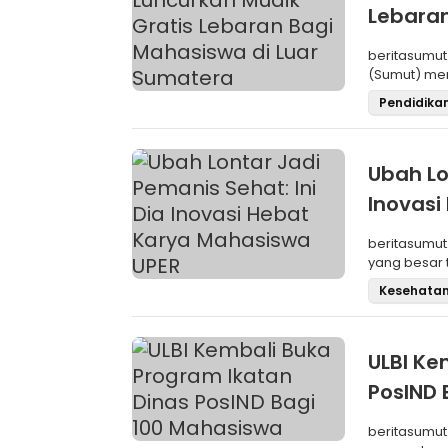
Lebaran
beritasumut
(Sumut) mem
untuk mudik
Pendidika
Ubah Lo
Inovasi
beritasumut
yang besar 
konsum
Kesehata
ULBI Ke
PosIND 
beritasumut.