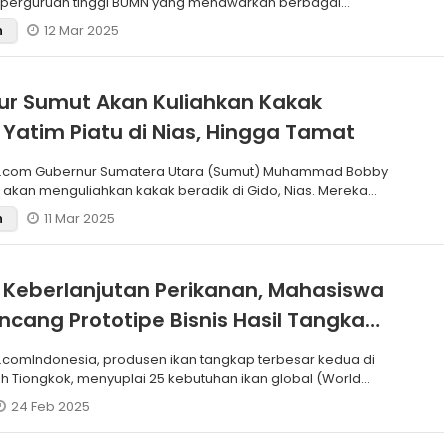
perguruan tinggi BUMN yang menawarkan berbagai
ndi
12 Mar 2025
n
r Sumut Akan Kuliahkan Kakak
 Yatim Piatu di Nias, Hingga Tamat
t.com Gubernur Sumatera Utara (Sumut) Muhammad Bobby
n akan menguliahkan kakak beradik di Gido, Nias. Mereka
11 Mar 2025
n
Keberlanjutan Perikanan, Mahasiswa
ncang Prototipe Bisnis Hasil Tangkap
.comIndonesia, produsen ikan tangkap terbesar kedua di
ah Tiongkok, menyuplai 25 kebutuhan ikan global (World
24 Feb 2025