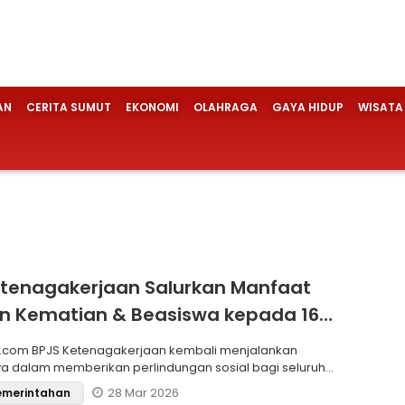
AN
CERITA SUMUT
EKONOMI
OLAHRAGA
GAYA HIDUP
WISATA
tenagakerjaan Salurkan Manfaat
n Kematian & Beasiswa kepada 16
ris P3K Paruh Waktu
.com BPJS Ketenagakerjaan kembali menjalankan
 dalam memberikan perlindungan sosial bagi seluruh
rmasuk P3
28 Mar 2026
Pemerintahan