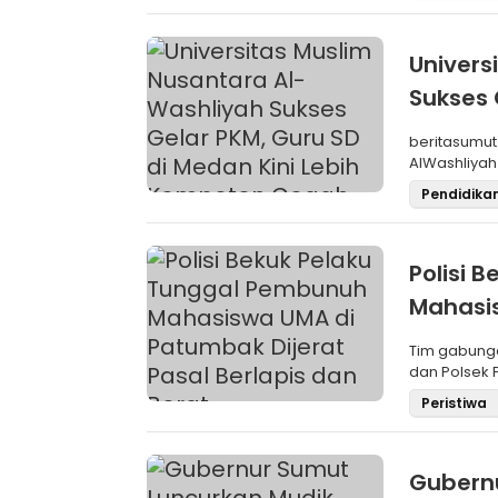
Univers
Sukses 
Kompet
beritasumut.com Tim Dosen dari Universitas Mu
AlWashliya
Masyarakat 
Pendidika
Polisi 
Mahasis
Berlapi
Tim gabunga
dan Polsek
alias SYA (18
Peristiwa
Gubernu