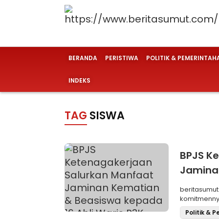
BERANDA
PERISTIWA
POLITIK & PEMERINTAH
INDEKS
TAG
SISWA
BPJS Ke
Jamina
Ahli Wa
beritasumut
komitmennya
pekerja, te
Politik & 