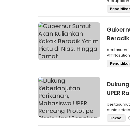
merupakan 
program pe
Pendidika
Gubernu
Beradik
beritasumu
Afif Nasutio
adalah F
Pendidika
Dukung 
UPER Ra
Laut
beritasumut
dunia setel
Resour
Tekno