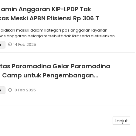
Jamin Anggaran KIP-LPDP Tak
as Meski APBN Efisiensi Rp 306 T
didikan masuk dalam kategori pos anggaran layanan
pos anggaran belanja tersebut tidak ikut serta diefisienkan
14 Feb 2025
n
itas Paramadina Gelar Paramadina
s Camp untuk Pengembangan
mpinan Mahasiswa
10 Feb 2025
n
Lanjut