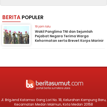
BERITA
POPULER
19 jam lalu
Wakil Panglima TNI dan Sejumlah
Pejabat Negara Terima Warga
Kehormatan serta Brevet Korps Marinir
Jl. BrigJend Katamso Gang Lori No. 18, Kelurahan Kampung Baru,
Kecamatan Medan Maimun, Kota Medan 20158