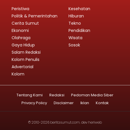
Peristiwa
Kesehatan
Politik & Pemerintahan
Hiburan
Cerita Sumut
Tekno
Ekonomi
Pendidikan
Olahraga
Wisata
Gaya Hidup
Sosok
Salam Redaksi
Kolom Penulis
Advertorial
Kolom
Tentang Kami
Redaksi
Pedoman Media Siber
Privacy Policy
Disclaimer
Iklan
Kontak
© 2010-2026
beritasumut.com
. dev
heriweb