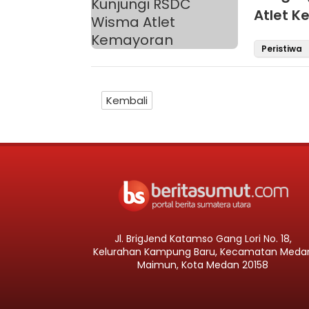
Atlet 
Peristiwa
Kembali
Jl. BrigJend Katamso Gang Lori No. 18,
Kelurahan Kampung Baru, Kecamatan Meda
Maimun, Kota Medan 20158