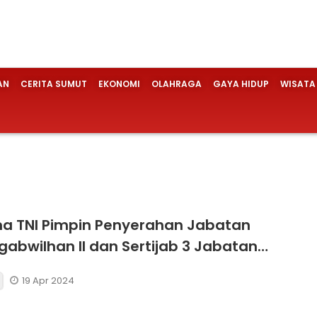
AN
CERITA SUMUT
EKONOMI
OLAHRAGA
GAYA HIDUP
WISATA
a TNI Pimpin Penyerahan Jabatan
abwilhan II dan Sertijab 3 Jabatan
is Mabes TNI
19 Apr 2024