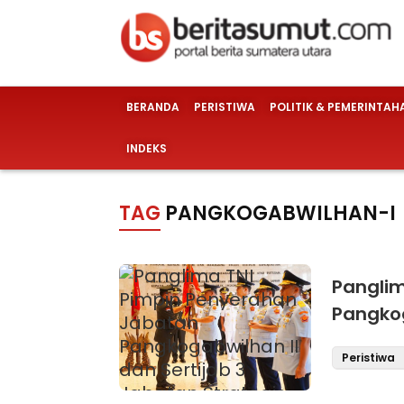
BERANDA
PERISTIWA
POLITIK & PEMERINTAH
INDEKS
TAG
PANGKOGABWILHAN-I
Panglim
Pangkog
Strateg
Peristiwa