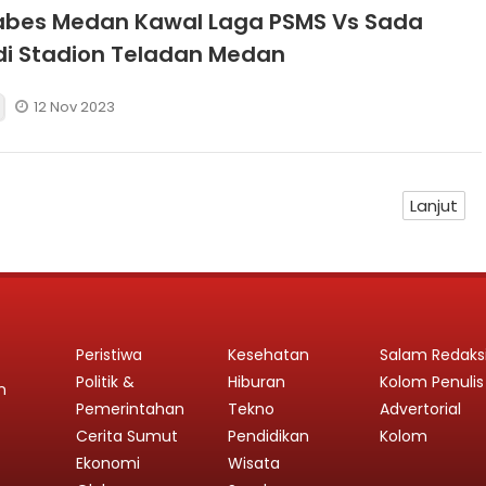
abes Medan Kawal Laga PSMS Vs Sada
i Stadion Teladan Medan
12 Nov 2023
Lanjut
Peristiwa
Kesehatan
Salam Redaks
Politik &
Hiburan
Kolom Penulis
n
Pemerintahan
Tekno
Advertorial
Cerita Sumut
Pendidikan
Kolom
Ekonomi
Wisata