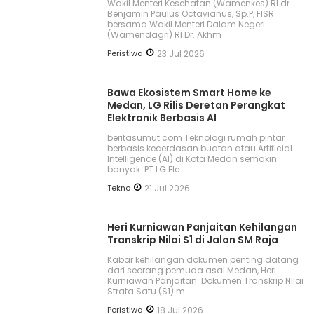
Wakil Menteri Kesehatan (Wamenkes) RI dr.
Benjamin Paulus Octavianus, Sp.P, FISR
bersama Wakil Menteri Dalam Negeri
(Wamendagri) RI Dr. Akhm
Peristiwa
23 Jul 2026
Bawa Ekosistem Smart Home ke
Medan, LG Rilis Deretan Perangkat
Elektronik Berbasis AI
beritasumut.com Teknologi rumah pintar
berbasis kecerdasan buatan atau Artificial
Intelligence (AI) di Kota Medan semakin
banyak. PT LG Ele
Tekno
21 Jul 2026
Heri Kurniawan Panjaitan Kehilangan
Transkrip Nilai S1 di Jalan SM Raja
Kabar kehilangan dokumen penting datang
dari seorang pemuda asal Medan, Heri
Kurniawan Panjaitan. Dokumen Transkrip Nilai
Strata Satu (S1) m
Peristiwa
18 Jul 2026