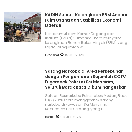
KADIN Sumut: Kelangkaan BBM Ancam
Iklim Usaha dan Stabilitas Ekonomi
Daerah
beritasumut.com Kamar Dagang dan
Industri (KADIN) Sumatera Utara menyoroti
kelangkaan Bahan Bakar Minyak (BBM) yang
terjadi di sejumlah w
Ekonomi
15 Jul 2026
Sarang Narkoba di Area Perkebunan
dengan Pengamanan Sejumlah CCTV
Digerebek Polisi di Sei Mencirim,
Seluruh Barak Rata Dibumihanguskan
Satuan Resnarkoba Polrestabes Medan, Rabu
(8/7/2026) sore menggerebek sarang
narkoba di kawasan Sei Mencirim,
Kabupaten Deli Serdang, yang t
Berita
09 Jul 2026