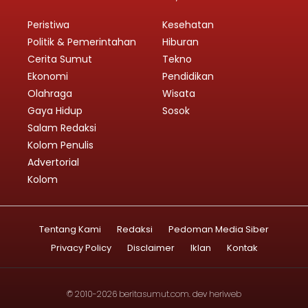
Peristiwa
Kesehatan
Politik & Pemerintahan
Hiburan
Cerita Sumut
Tekno
Ekonomi
Pendidikan
Olahraga
Wisata
Gaya Hidup
Sosok
Salam Redaksi
Kolom Penulis
Advertorial
Kolom
Tentang Kami
Redaksi
Pedoman Media Siber
Privacy Policy
Disclaimer
Iklan
Kontak
© 2010-2026
beritasumut.com
. dev
heriweb