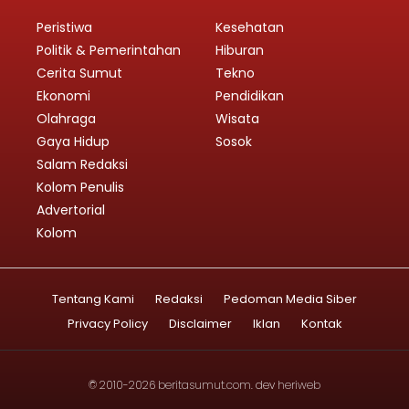
Peristiwa
Kesehatan
Politik & Pemerintahan
Hiburan
Cerita Sumut
Tekno
Ekonomi
Pendidikan
Olahraga
Wisata
Gaya Hidup
Sosok
Salam Redaksi
Kolom Penulis
Advertorial
Kolom
Tentang Kami
Redaksi
Pedoman Media Siber
Privacy Policy
Disclaimer
Iklan
Kontak
© 2010-2026
beritasumut.com
. dev
heriweb