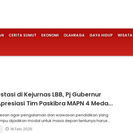
AN
CERITA SUMUT
EKONOMI
OLAHRAGA
GAYA HIDUP
WISATA
stasi di Kejurnas LBB, Pj Gubernur
Apresiasi Tim Paskibra MAPN 4 Medan
Perwosi Sumut
rpesan agar pengalaman dan wawasan pendidikan yang
pu dijadikan modal untuk masa depan tentunya harus
dengan
18 Feb 2025