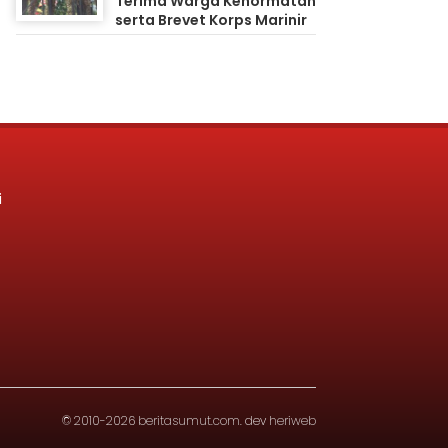
Terima Warga Kehormatan
serta Brevet Korps Marinir
i
© 2010-2026
beritasumut.com
. dev
heriweb