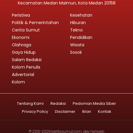
Kecamatan Medan Maimun, Kota Medan 20158
Peristiwa
Kesehatan
Politik & Pemerintahan
Hiburan
Cerita Sumut
Tekno
Ekonomi
Pendidikan
Olahraga
Wisata
Gaya Hidup
Sosok
Salam Redaksi
Kolom Penulis
Advertorial
Kolom
Tentang Kami
Redaksi
Pedoman Media Siber
Privacy Policy
Disclaimer
Iklan
Kontak
© 2010-2026
beritasumut.com
. dev
heriweb