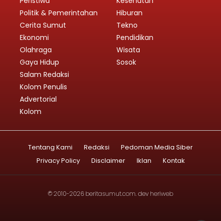
Peristiwa
Kesehatan
Politik & Pemerintahan
Hiburan
Cerita Sumut
Tekno
Ekonomi
Pendidikan
Olahraga
Wisata
Gaya Hidup
Sosok
Salam Redaksi
Kolom Penulis
Advertorial
Kolom
Tentang Kami
Redaksi
Pedoman Media Siber
Privacy Policy
Disclaimer
Iklan
Kontak
© 2010-2026
beritasumut.com
. dev
heriweb