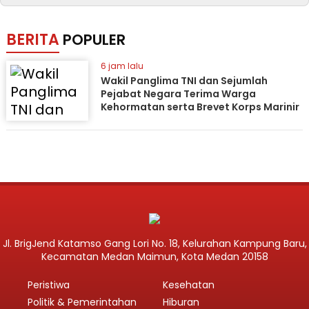
BERITA
POPULER
6 jam lalu
Wakil Panglima TNI dan Sejumlah
Pejabat Negara Terima Warga
Kehormatan serta Brevet Korps Marinir
Jl. BrigJend Katamso Gang Lori No. 18, Kelurahan Kampung Baru,
Kecamatan Medan Maimun, Kota Medan 20158
Peristiwa
Kesehatan
Politik & Pemerintahan
Hiburan