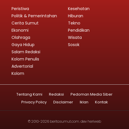
Peristiwa
Kesehatan
Politik & Pemerintahan
Hiburan
Cerita Sumut
Tekno
Ekonomi
Pendidikan
Olahraga
Wisata
Gaya Hidup
Sosok
Salam Redaksi
Kolom Penulis
Advertorial
Kolom
Tentang Kami
Redaksi
Pedoman Media Siber
Privacy Policy
Disclaimer
Iklan
Kontak
© 2010-2026
beritasumut.com
. dev
heriweb