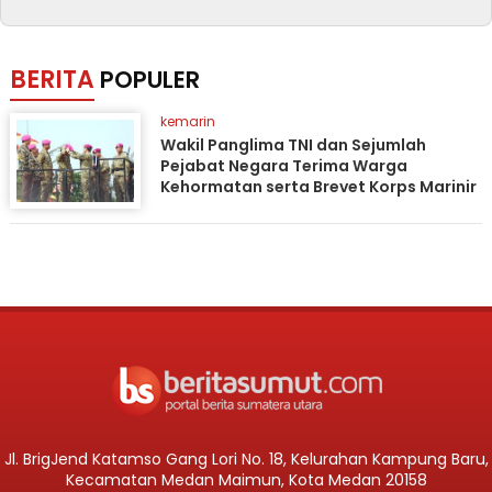
BERITA
POPULER
kemarin
Wakil Panglima TNI dan Sejumlah
Pejabat Negara Terima Warga
Kehormatan serta Brevet Korps Marinir
Jl. BrigJend Katamso Gang Lori No. 18, Kelurahan Kampung Baru,
Kecamatan Medan Maimun, Kota Medan 20158