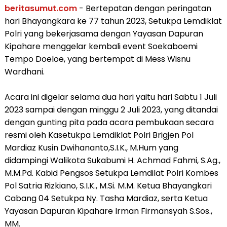
beritasumut.com
- Bertepatan dengan peringatan
hari Bhayangkara ke 77 tahun 2023, Setukpa Lemdiklat
Polri yang bekerjasama dengan Yayasan Dapuran
Kipahare menggelar kembali event Soekaboemi
Tempo Doeloe, yang bertempat di Mess Wisnu
Wardhani.
Acara ini digelar selama dua hari yaitu hari Sabtu 1 Juli
2023 sampai dengan minggu 2 Juli 2023, yang ditandai
dengan gunting pita pada acara pembukaan secara
resmi oleh Kasetukpa Lemdiklat Polri Brigjen Pol
Mardiaz Kusin Dwihananto,S.I.K., M.Hum yang
didampingi Walikota Sukabumi H. Achmad Fahmi, S.Ag.,
M.M.Pd. Kabid Pengsos Setukpa Lemdilat Polri Kombes
Pol Satria Rizkiano, S.I.K., M.Si. M.M. Ketua Bhayangkari
Cabang 04 Setukpa Ny. Tasha Mardiaz, serta Ketua
Yayasan Dapuran Kipahare Irman Firmansyah S.Sos.,
MM.